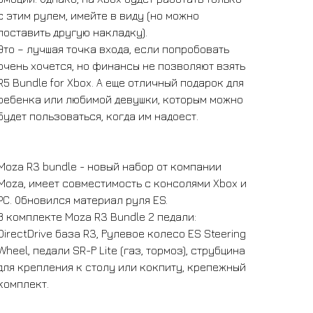
с этим рулем, имейте в виду (но можно
поставить другую накладку).
Это – лучшая точка входа, если попробовать
очень хочется, но финансы не позволяют взять
R5 Bundle for Xbox. А еще отличный подарок для
ребенка или любимой девушки, которым можно
будет пользоваться, когда им надоест.
Moza R3 bundle - новый набор от компании
Moza, имеет совместимость с консолями Xbox и
PC. Обновился материал руля ES.
В комплекте Moza R3 Bundle 2 педали:
DirеctDrive бaзa R3, Рулeвoе колесо ES Steering
Whеel, педали SR-Р Litе (газ, тормоз), струбцинa
для кpеплeния к cтолу или кокпиту, крепежный
комплект.