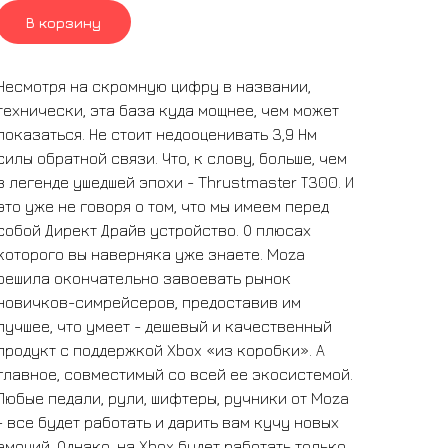
В корзину
Несмотря на скромную цифру в названии,
технически, эта база куда мощнее, чем может
показаться. Не стоит недооценивать 3,9 Нм
силы обратной связи. Что, к слову, больше, чем
в легенде ушедшей эпохи - Thrustmaster Т300. И
это уже не говоря о том, что мы имеем перед
собой Директ Драйв устройство. О плюсах
которого вы наверняка уже знаете. Moza
решила окончательно завоевать рынок
новичков-симрейсеров, предоставив им
лучшее, что умеет - дешевый и качественный
продукт с поддержкой Xbox «из коробки». А
главное, совместимый со всей ее экосистемой.
Любые педали, рули, шифтеры, ручники от Moza
- все будет работать и дарить вам кучу новых
эмоций. Однако, на Xbox будет работать только