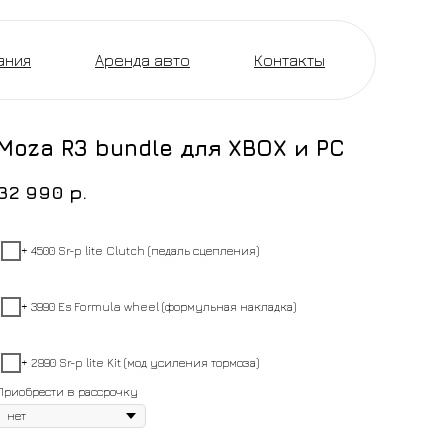
ания
Аренда авто
Контакты
Moza R3 bundle для XBOX и PC
32 990
р.
+ 4500 Sr-p lite Clutch (педаль сцепления)
+ 3990 Es Formula wheel (формульная накладка)
+ 2990 Sr-p lite Kit (мод усиления тормоза)
Приобрести в рассрочку