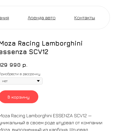
ания
Аренда авто
Контакты
Moza Racing Lamborghini
essenza SCV12
129 990
р.
Приобрести в рассрочку
В корзину
Moza Racing Lamborghini ESSENZA SCV12 —
уникальный в своем роде штурвал от компании
Moza, выполненный из карбона. Штурвал