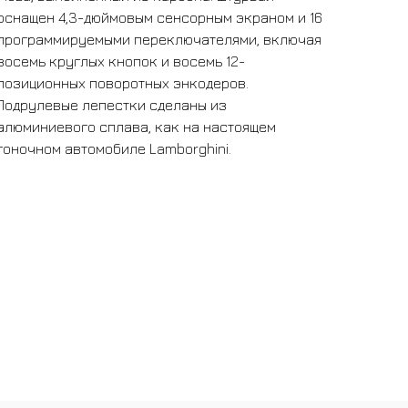
оснащен 4,3-дюймовым сенсорным экраном и 16
программируемыми переключателями, включая
восемь круглых кнопок и восемь 12-
позиционных поворотных энкодеров.
Подрулевые лепестки сделаны из
алюминиевого сплава, как на настоящем
гоночном автомобиле Lamborghini.