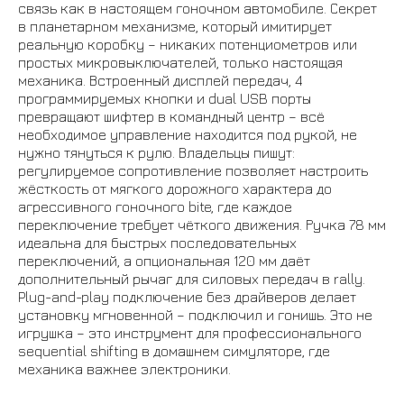
связь как в настоящем гоночном автомобиле. Секрет
в планетарном механизме, который имитирует
реальную коробку – никаких потенциометров или
простых микровыключателей, только настоящая
механика. Встроенный дисплей передач, 4
программируемых кнопки и dual USB порты
превращают шифтер в командный центр – всё
необходимое управление находится под рукой, не
нужно тянуться к рулю. Владельцы пишут:
регулируемое сопротивление позволяет настроить
жёсткость от мягкого дорожного характера до
агрессивного гоночного bite, где каждое
переключение требует чёткого движения. Ручка 78 мм
идеальна для быстрых последовательных
переключений, а опциональная 120 мм даёт
дополнительный рычаг для силовых передач в rally.
Plug-and-play подключение без драйверов делает
установку мгновенной – подключил и гонишь. Это не
игрушка – это инструмент для профессионального
sequential shifting в домашнем симуляторе, где
механика важнее электроники.