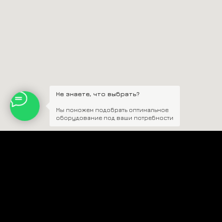
Адрес
Москва, Смоленский бульвар, 22/14
Ижевск, ул. Удмуртская, 255Б
*Instagram принадлежит компании Meta,
Не знаете, что выбрать?
признанной экстремистской
Мы поможем подобрать оптимальное
организацией и запрещенной в РФ.
оборудование под ваши потребности
Политика конфиденциальности
Договор оферты
Обработка персональных данных
ИП Полищук Александр Вячеславович
ОГРНИП 322554300031852